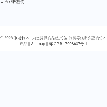
←
五双吸塑装
Post
navigation
© 2026
荆楚竹木
- 为您提供食品签,竹签,竹筷等优质实惠的竹木
产品 ||
Sitemap
||
鄂ICP备17008607号-1